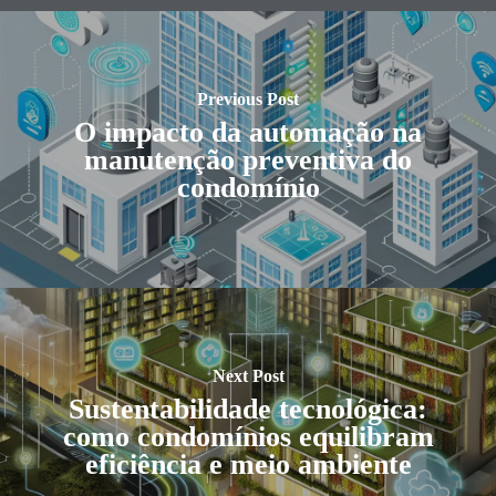
Previous Post
O impacto da automação na
manutenção preventiva do
condomínio
Next Post
Sustentabilidade tecnológica:
como condomínios equilibram
eficiência e meio ambiente