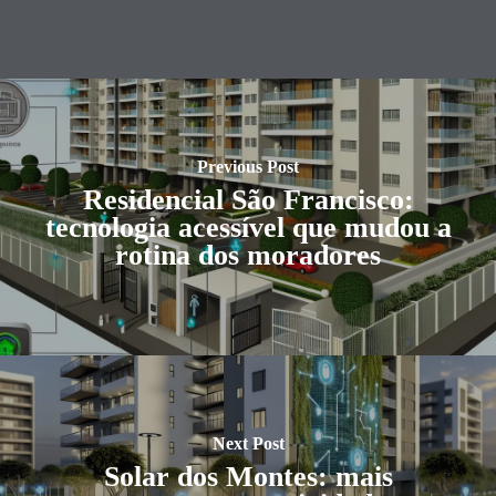
Previous Post
Residencial São Francisco:
tecnologia acessível que mudou a
rotina dos moradores
Next Post
Solar dos Montes: mais