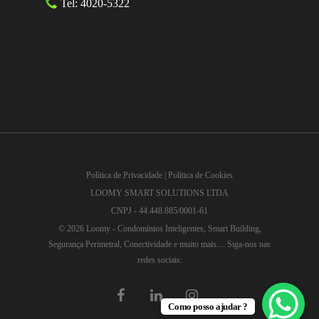
Tel: 4020-5322
Política de Privacidade
|
Política de Cookies
LOOMY SMART SOLUTIONS LTDA
CNPJ - 44.448.885/0001-61
© 2026 Loomy - Condomínios Inteligentes, Smart Building,
Segurança Perimetral, Conectividade e muito mais.... Siga-nos nas
redes sociais:
facebook
linkedin
instagram
Como posso ajudar ?