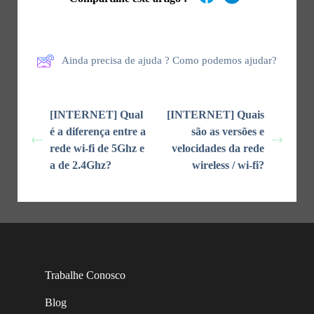
Ainda precisa de ajuda ? Como podemos ajudar?
[INTERNET] Qual
[INTERNET] Quais
é a diferença entre a
são as versões e
rede wi-fi de 5Ghz e
velocidades da rede
a de 2.4Ghz?
wireless / wi-fi?
Trabalhe Conosco
Blog